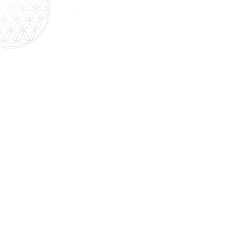
Kontakt
Zentrum für biologische Medizin
Kotterner Str. 80
87435 Kempten
Mo-Do: 8:00 - 14:00 Uhr
info@zebimed.de
+49 831 69712201